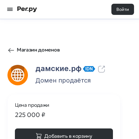
Войти
6
0
Магазин доменов
дамские.рф
IDN
Домен продаётся
Цена продажи
225 000
₽
Добавить в корзину