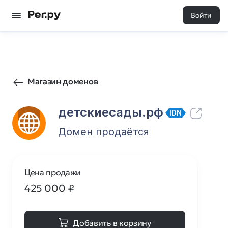
Войти
1168
0
Магазин доменов
детскиесады.рф
IDN
Домен продаётся
Цена продажи
425 000
₽
Добавить в корзину