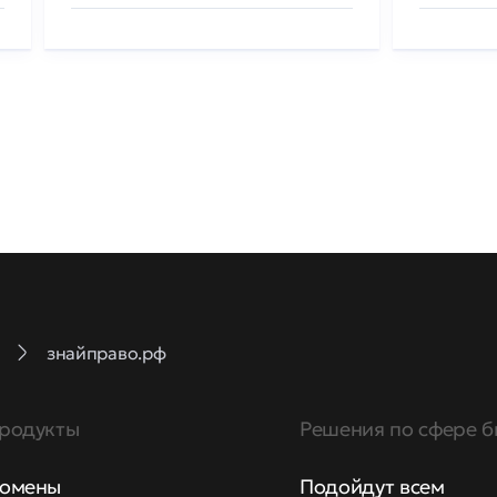
знайправо.рф
родукты
Решения по сфере б
омены
Подойдут всем