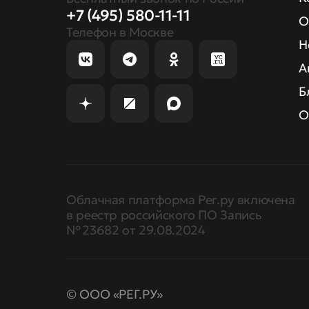
+7 (495) 580-11-11
О
Телефон в Москве
Н
А
Б
О
Облачная платформа Рег.ру включена
в реестр российского ПО Запись
№ 23682 от 29.08.2024
© ООО «РЕГ.РУ»