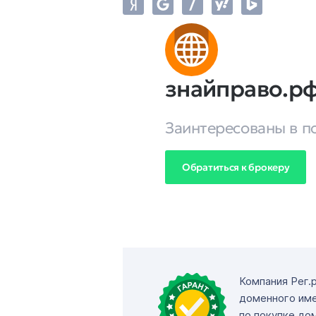
знайправо.р
Заинтересованы в п
Обратиться к брокеру
Компания Рег.
доменного име
по покупке до