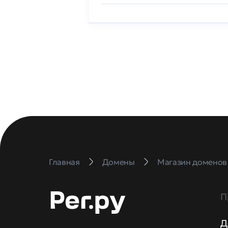
Главная
Домены
Магазин доменов
П
Д