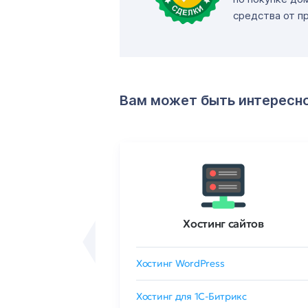
средства от п
Вам может быть интересн
ртификаты
Хостинг сайтов
сертификат
Хостинг WordPress
 GlobalSign
Хостинг для 1C-Битрикс