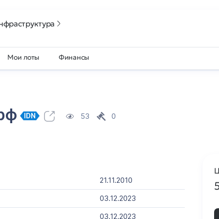
нфраструктура
Мои лоты
Финансы
.рф
53
0
IDN
Ц
21.11.2010
03.12.2023
03.12.2023