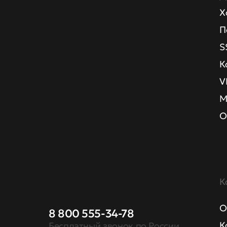
Х
П
S
К
V
М
О
К
О
8 800 555-34-78
К
Бесплатный звонок по России