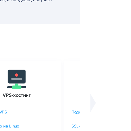
VPS-хостинг
SSL-сертификаты
VPS
Подобрать SSL-сертификат
р на Linux
SSL-сертификаты GlobalSign