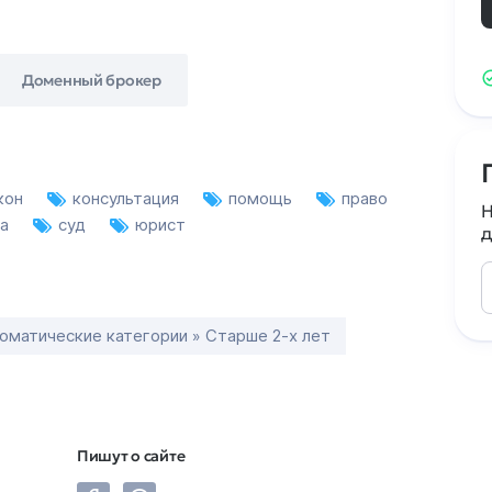
Доменный брокер
кон
консультация
помощь
право
Н
ла
суд
юрист
д
оматические категории » Старше 2-х лет
Пишут о сайте