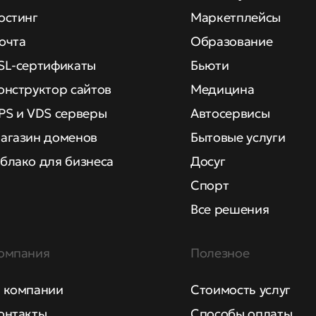
остинг
Маркетплейсы
очта
Образование
SL-сертификаты
Бьюти
онструктор сайтов
Медицина
PS и VDS серверы
Автосервисы
агазин доменов
Бытовые услуги
блако для бизнеса
Досуг
Спорт
Все решения
омпания
Полезное
 компании
Стоимость услуг
онтакты
Способы оплаты