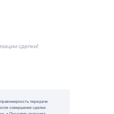
изации сделки!
т правомерность передачи
После совершения сделки
на, а Продавец получает