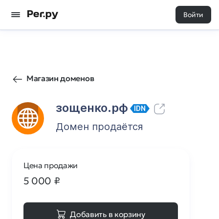
Войти
4
0
Магазин доменов
зощенко.рф
IDN
Домен продаётся
Цена продажи
5 000
₽
Добавить в корзину