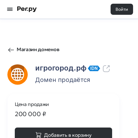
Войти
94
0
Магазин доменов
игрогород.рф
IDN
Домен продаётся
Цена продажи
200 000
₽
Добавить в корзину