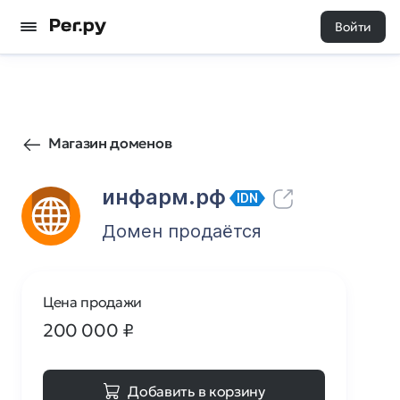
Войти
42
0
Магазин доменов
инфарм.рф
IDN
Домен продаётся
Цена продажи
200 000
₽
Добавить в корзину