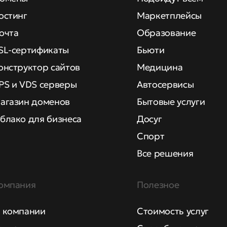
остинг
Маркетплейсы
очта
Образование
SL-сертификаты
Бьюти
онструктор сайтов
Медицина
PS и VDS серверы
Автосервисы
агазин доменов
Бытовые услуги
блако для бизнеса
Досуг
Спорт
Все решения
омпания
Полезное
 компании
Стоимость услуг