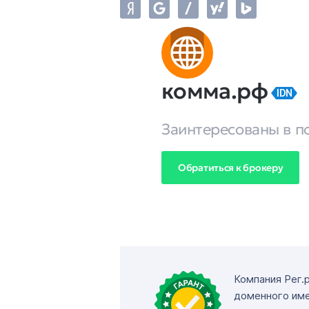
комма.рф
IDN
Заинтересованы в п
Обратиться к брокеру
Компания Рег.
доменного име