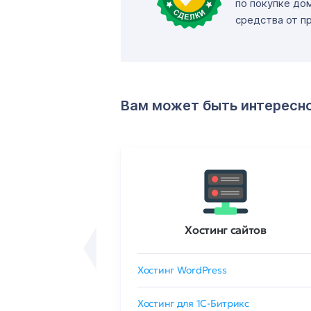
по покупке до
средства от п
Вам может быть интересн
ртификаты
Хостинг сайтов
сертификат
Хостинг WordPress
 GlobalSign
Хостинг для 1C-Битрикс