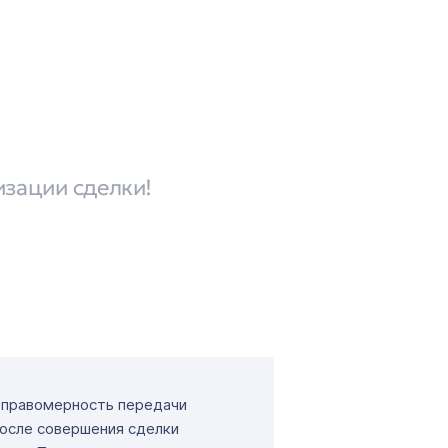
изации сделки!
т правомерность передачи
После совершения сделки