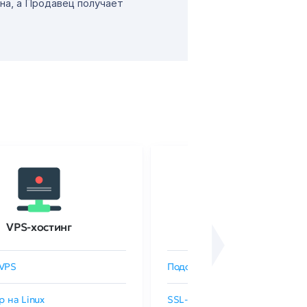
на, а Продавец получает
VPS-хостинг
SSL-сертификаты
VPS
Подобрать SSL-сертификат
р на Linux
SSL-сертификаты GlobalSign