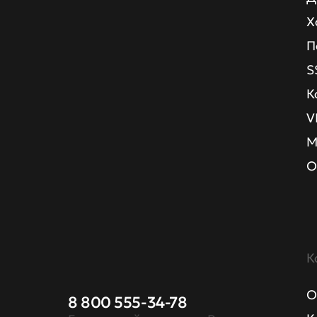
Х
П
S
К
V
М
О
К
О
8 800 555-34-78