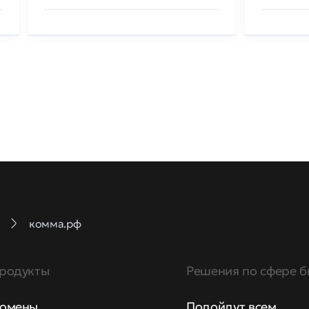
комма.рф
родукты
Решения по сфере б
омены
Подойдут всем