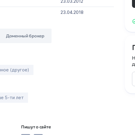
23.03.2012
23.04.2018
Доменный брокер
Н
д
зное (другое)
е 5-ти лет
Пишут о сайте