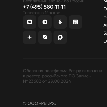
К
Бесплатный звонок по России
+7 (495) 580-11-11
О
Телефон в Москве
Н
А
Б
О
Облачная платформа Рег.ру включена
в реестр российского ПО Запись
№ 23682 от 29.08.2024
© ООО «РЕГ.РУ»