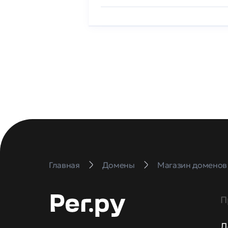
Главная
Домены
Магазин доменов
П
Д