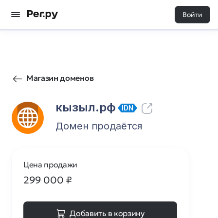
Войти
43
0
Магазин доменов
кызыл.рф
IDN
Домен продаётся
Цена продажи
299 000
₽
Добавить в корзину