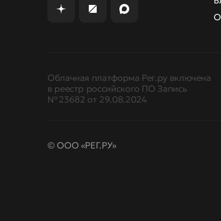
Б
О
Облачная платформа Рег.ру включена
в реестр российского ПО Запись
№ 23682 от 29.08.2024
© ООО «РЕГ.РУ»