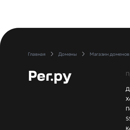
Главная
Домены
Магазин доменов
П
Д
Х
П
S
К