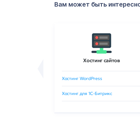
Вам может быть интересн
ртификаты
Хостинг сайтов
сертификат
Хостинг WordPress
 GlobalSign
Хостинг для 1C-Битрикс