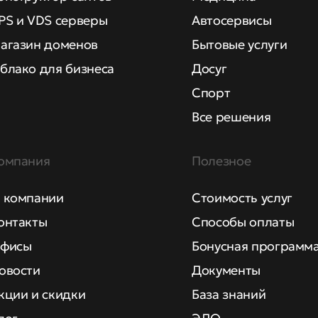
PS и VDS серверы
Автосервисы
агазин доменов
Бытовые услуги
блако для бизнеса
Досуг
Спорт
Все решения
омпания
Полезное
 компании
Стоимость услуг
онтакты
Способы оплаты
фисы
Бонусная программ
овости
Документы
кции и скидки
База знаний