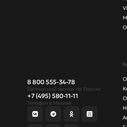
V
М
О
К
О
8 800 555-34-78
К
Бесплатный звонок по России
+7 (495) 580-11-11
О
Телефон в Москве
Н
А