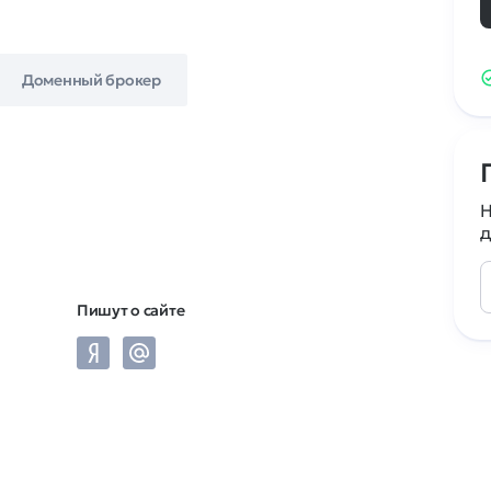
Доменный брокер
Н
д
Пишут о сайте