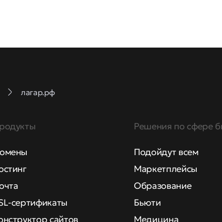
лагар.рф
родукты
Решения по сфере б
омены
Подойдут всем
остинг
Маркетплейсы
очта
Образование
SL-сертификаты
Бьюти
онструктор сайтов
Медицина