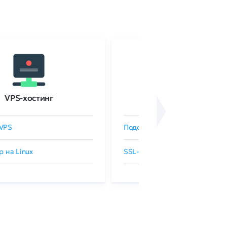
VPS-хостинг
SSL-сертификаты
VPS
Подобрать SSL-сертификат
р на Linux
SSL-сертификаты GlobalSign