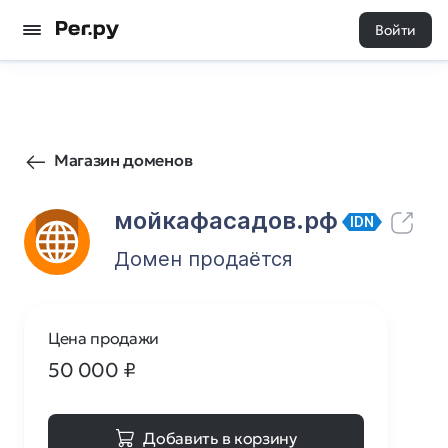
Войти
599
1
Магазин доменов
мойкафасадов.рф
IDN
Домен продаётся
Цена продажи
50 000
₽
Добавить в корзину