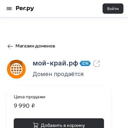
Войти
1
0
Магазин доменов
мой-край.рф
IDN
Домен продаётся
Цена продажи
9 990
₽
Добавить в корзину