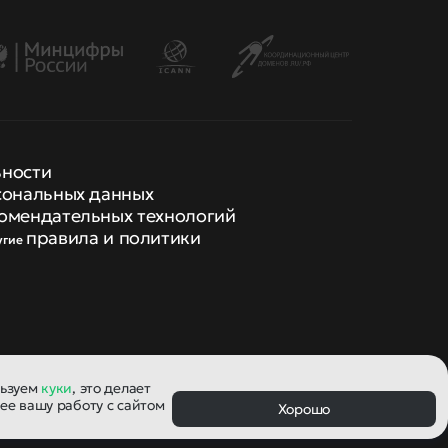
ьности
сональных данных
омендательных технологий
правила и политики
угие
льзуем
куки
, это делает
ее вашу работу с сайтом
Хорошо