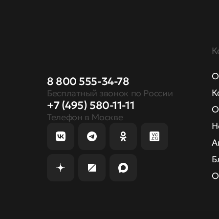
К
О
8 800 555-34-78
К
Бесплатный звонок по России
+7 (495) 580-11-11
О
Телефон в Москве
Н
А
Б
О