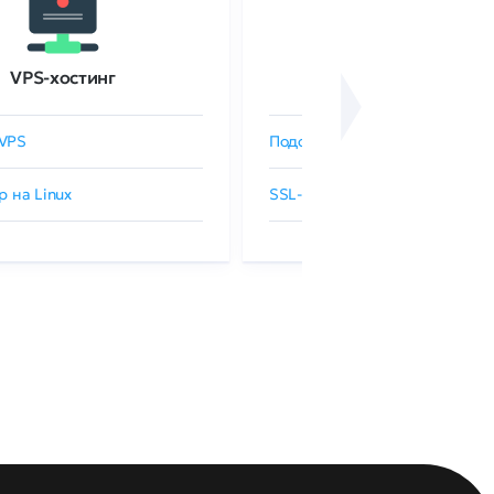
VPS-хостинг
SSL-сертификаты
VPS
Подобрать SSL-сертификат
р на Linux
SSL-сертификаты GlobalSign