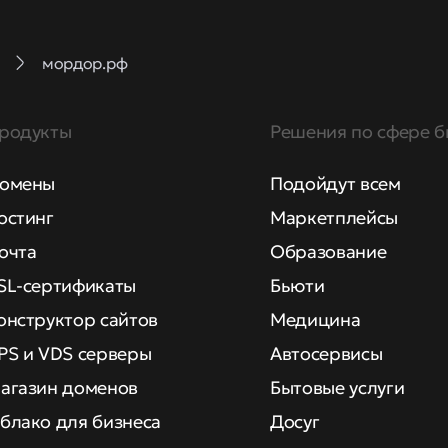
мордор.рф
родукты
Решения по сфере б
омены
Подойдут всем
остинг
Маркетплейсы
очта
Образование
SL-сертификаты
Бьюти
онструктор сайтов
Медицина
PS и VDS серверы
Автосервисы
агазин доменов
Бытовые услуги
блако для бизнеса
Досуг