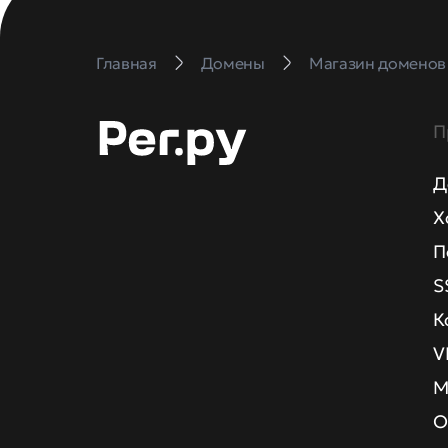
Главная
Домены
Магазин доменов
П
Д
Х
П
S
К
V
М
О