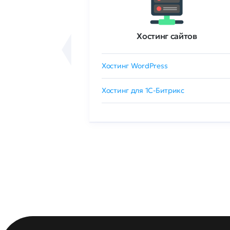
ртификаты
Хостинг сайтов
сертификат
Хостинг WordPress
 GlobalSign
Хостинг для 1C-Битрикс