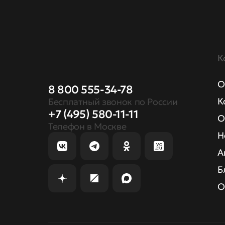
К
О
8 800 555-34-78
К
Бесплатный звонок по России
+7 (495) 580-11-11
О
Телефон в Москве
Н
А
Б
О