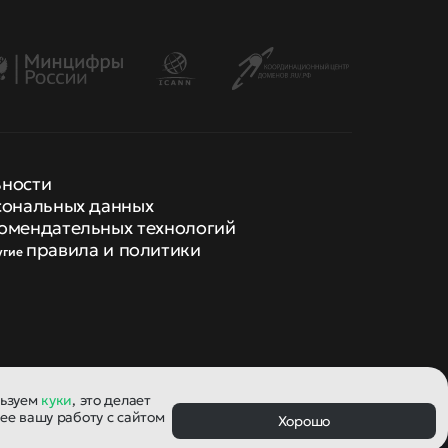
ьности
сональных данных
омендательных технологий
правила и политики
угие
льзуем
куки
, это делает
ее вашу работу с сайтом
Хорошо