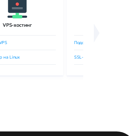
VPS-хостинг
SSL-сертификаты
VPS
Подобрать SSL-сертификат
р на Linux
SSL-сертификаты GlobalSign