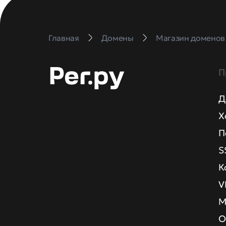
Главная
Домены
Магазин доменов
П
Д
Х
П
S
К
V
М
О