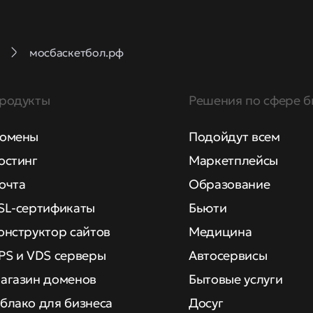
мосбаскетбол.рф
родукты
Решения по сфере б
омены
Подойдут всем
остинг
Маркетплейсы
очта
Образование
SL-сертификаты
Бьюти
онструктор сайтов
Медицина
PS и VDS серверы
Автосервисы
агазин доменов
Бытовые услуги
блако для бизнеса
Досуг