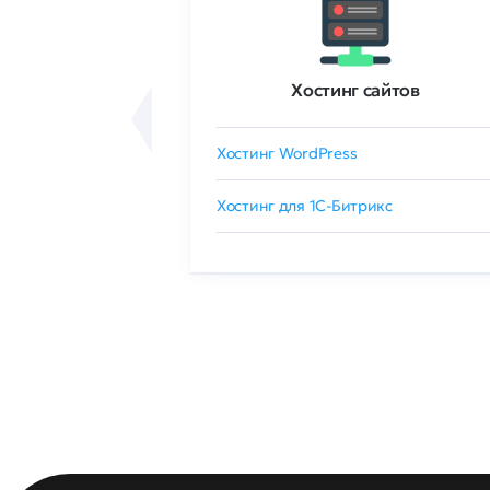
ртификаты
Хостинг сайтов
сертификат
Хостинг WordPress
 GlobalSign
Хостинг для 1C-Битрикс