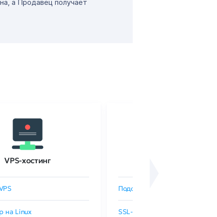
на, а Продавец получает
VPS-хостинг
SSL-сертификаты
VPS
Подобрать SSL-сертификат
р на Linux
SSL-сертификаты GlobalSign