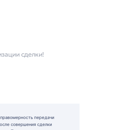
изации сделки!
т правомерность передачи
После совершения сделки