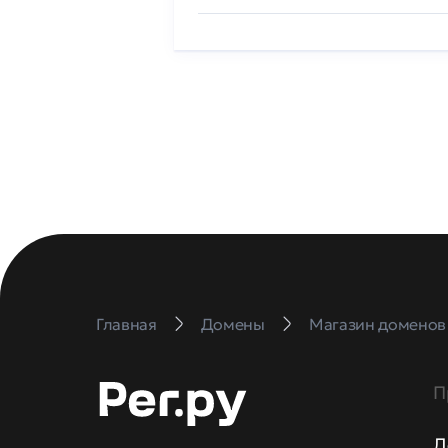
Главная
Домены
Магазин доменов
П
Д