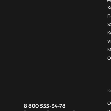
Х
П
S
К
V
М
О
К
О
8 800 555-34-78