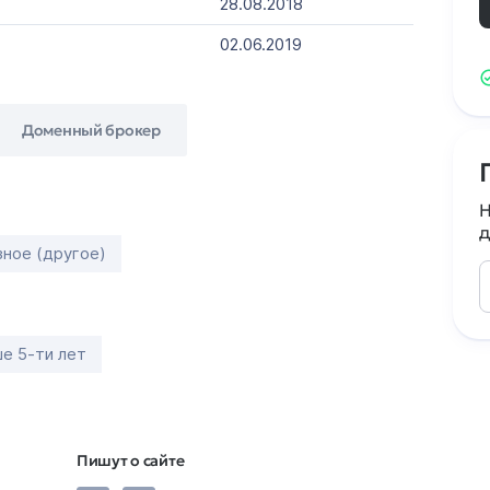
28.08.2018
02.06.2019
Доменный брокер
Н
д
зное (другое)
е 5-ти лет
Пишут о сайте