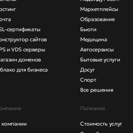
остинг
Маркетплейсы
очта
Образование
SL-сертификаты
Бьюти
онструктор сайтов
Медицина
PS и VDS серверы
Автосервисы
агазин доменов
Бытовые услуги
блако для бизнеса
Досуг
Спорт
Все решения
омпания
Полезное
 компании
Стоимость услуг