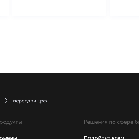
передовик.рф
родукты
Решения по сфере б
омены
Подойдут всем