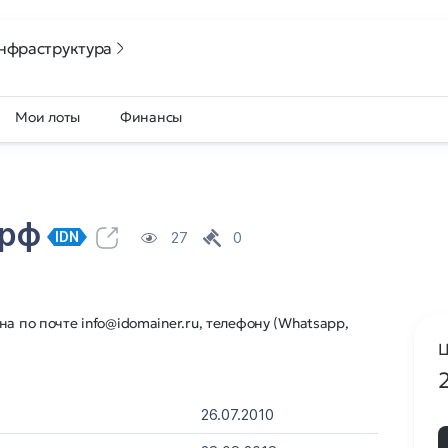
нфраструктура
Мои лоты
Финансы
.рф
27
0
IDN
а по почте info@idomainer.ru, телефону (Whatsapp,
Ц
26.07.2010