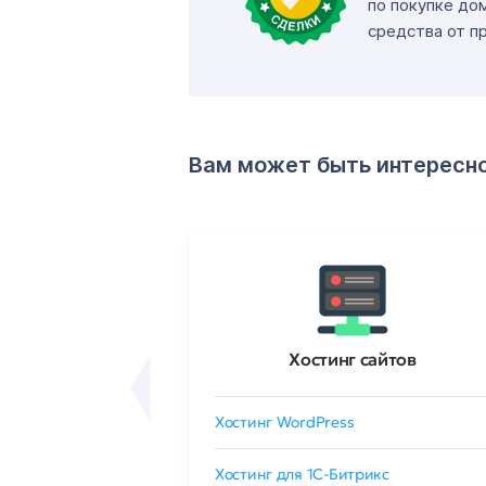
по покупке до
средства от п
Вам может быть интересн
ртификаты
Хостинг сайтов
сертификат
Хостинг WordPress
 GlobalSign
Хостинг для 1C-Битрикс