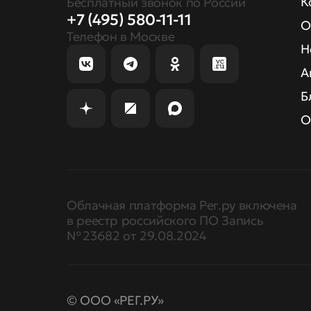
К
Бесплатный звонок по России
+7 (495) 580-11-11
О
Телефон в Москве
Н
А
Б
О
Облачная платформа Рег.ру включена
в реестр российского ПО Запись
№ 23682 от 29.08.2024
© ООО «РЕГ.РУ»