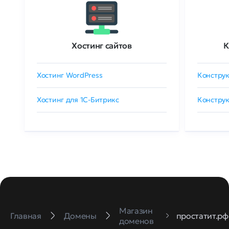
Хостинг сайтов
К
Хостинг WordPress
Конструк
Хостинг для 1C-Битрикс
Конструк
Магазин
Главная
Домены
простатит.рф
доменов