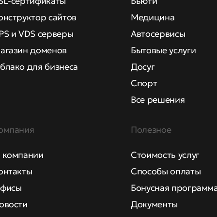
SL-сертификаты
Бьюти
онструктор сайтов
Медицина
PS и VDS серверы
Автосервисы
агазин доменов
Бытовые услуги
блако для бизнеса
Досуг
Спорт
Все решения
омпания
Полезное
 компании
Стоимость услуг
онтакты
Способы оплаты
фисы
Бонусная программ
овости
Документы