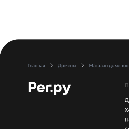
Главная
Домены
Магазин доменов
П
Д
Х
П