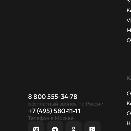
S
К
V
М
О
К
О
8 800 555-34-78
К
Бесплатный звонок по России
+7 (495) 580-11-11
О
Телефон в Москве
Н