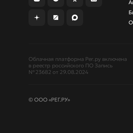
А
Б
О
Облачная платформа Рег.ру включена
в реестр российского ПО Запись
№ 23682 от 29.08.2024
© ООО «РЕГ.РУ»