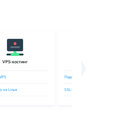
VPS-хостинг
SSL-сертификаты
VPS
Подобрать SSL-сертификат
р на Linux
SSL-сертификаты GlobalSign