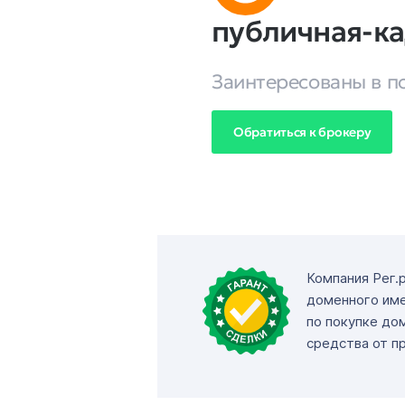
публичная-к
Заинтересованы в п
Обратиться к брокеру
Компания Рег.
доменного име
по покупке до
средства от п