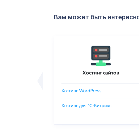
Вам может быть интересн
ртификаты
Хостинг сайтов
сертификат
Хостинг WordPress
 GlobalSign
Хостинг для 1C-Битрикс