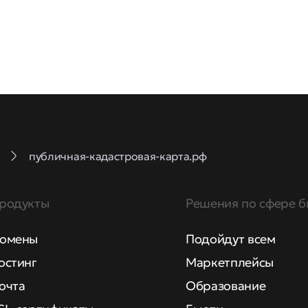
публичная-кадастровая-карта.рф
родукты
Решения по сфере б
омены
Подойдут всем
остинг
Маркетплейсы
очта
Образование