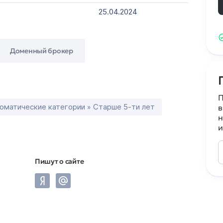
25.04.2024
Доменный брокер
П
оматические категории » Старше 5-ти лет
в
н
и
Пишут о сайте