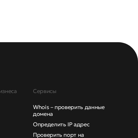
изнеса
Сервисы
Whois – проверить данные
домена
Определить IP адрес
Проверить порт на