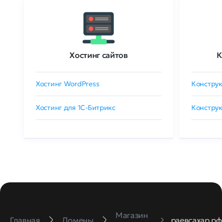
Хостинг сайтов
К
Хостинг WordPress
Конструк
Хостинг для 1C-Битрикс
Конструк
Магазин
Главная
Домены
раевсахар.рф