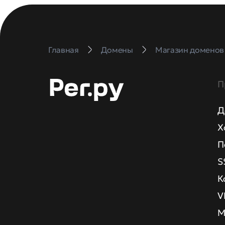
Главная
Домены
Магазин доменов
П
Д
Х
П
S
К
V
М