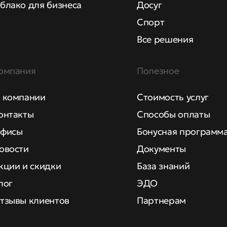
блако для бизнеса
Досуг
Спорт
Все решения
омпания
Полезное
 компании
Стоимость услуг
онтакты
Способы оплаты
фисы
Бонусная программ
овости
Документы
кции и скидки
База знаний
лог
ЭДО
тзывы клиентов
Партнерам