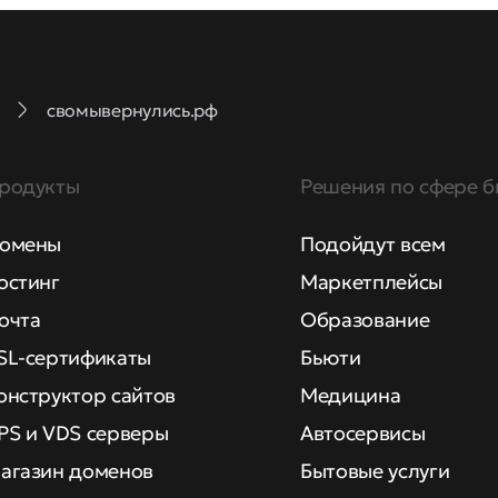
свомывернулись.рф
родукты
Решения по сфере б
омены
Подойдут всем
остинг
Маркетплейсы
очта
Образование
SL-сертификаты
Бьюти
онструктор сайтов
Медицина
PS и VDS серверы
Автосервисы
агазин доменов
Бытовые услуги