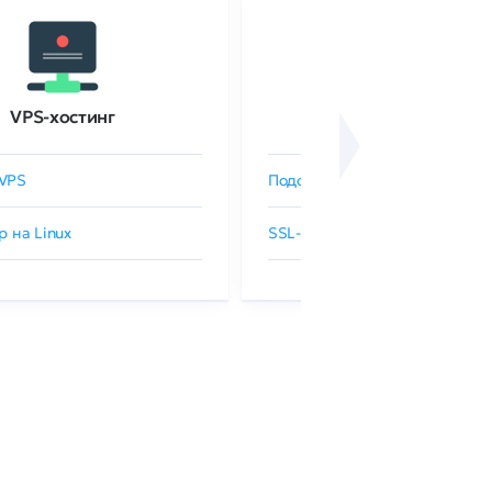
VPS-хостинг
SSL-сертификаты
VPS
Подобрать SSL-сертификат
р на Linux
SSL-сертификаты GlobalSign