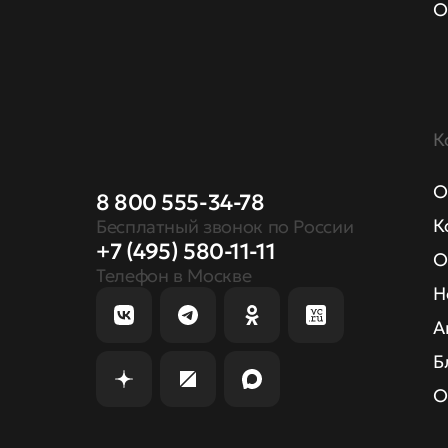
О
К
О
8 800 555-34-78
К
Бесплатный звонок по России
+7 (495) 580-11-11
О
Телефон в Москве
Н
А
Б
О