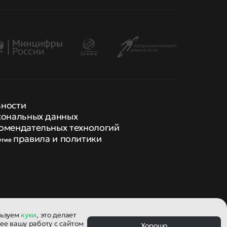
ьности
сональных данных
омендательных технологий
правила и политики
угие
льзуем
куки
, это делает
ее вашу работу с сайтом
Хорошо