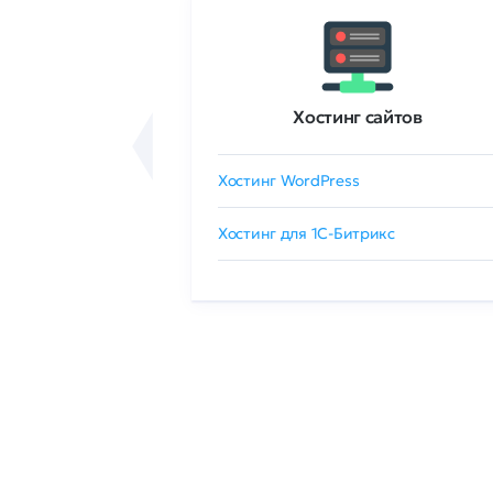
ртификаты
Хостинг сайтов
сертификат
Хостинг WordPress
 GlobalSign
Хостинг для 1C-Битрикс