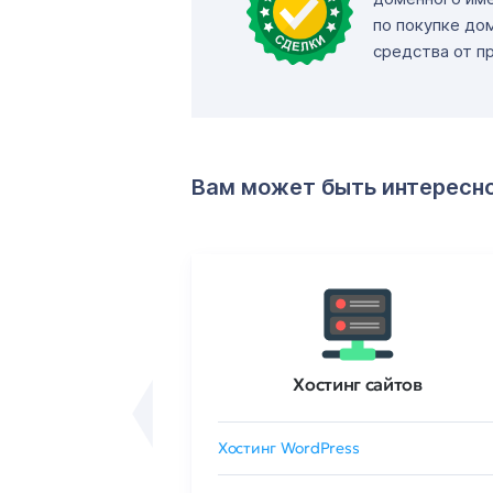
по покупке до
средства от п
Вам может быть интересн
ртификаты
Хостинг сайтов
сертификат
Хостинг WordPress