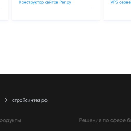
Конструктор сайтов Рег.ру
VPS серве
стройсинтез.рф
родукты
Решения по сфере б