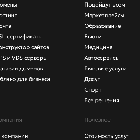
омены
Подойдут всем
остинг
Маркетплейсы
очта
Образование
SL-сертификаты
Бьюти
онструктор сайтов
Медицина
PS и VDS серверы
Автосервисы
агазин доменов
Бытовые услуги
блако для бизнеса
Досуг
Спорт
Все решения
омпания
Полезное
 компании
Стоимость услуг