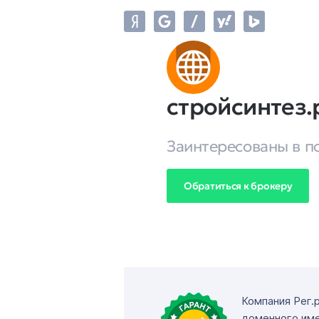
стройсинтез
Заинтересованы в п
Обратиться к брокеру
Компания Рег.
доменного име