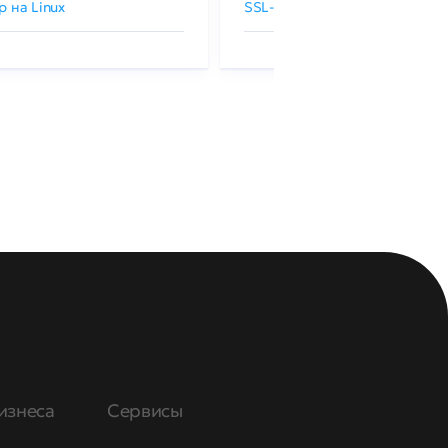
р на Linux
SSL-сертификаты GlobalSign
изнеса
Сервисы