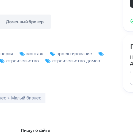
Доменный брокер
енерия
монтаж
проектирование
Н
строительство
строительство домов
д
нес » Малый бизнес
Пишут о сайте