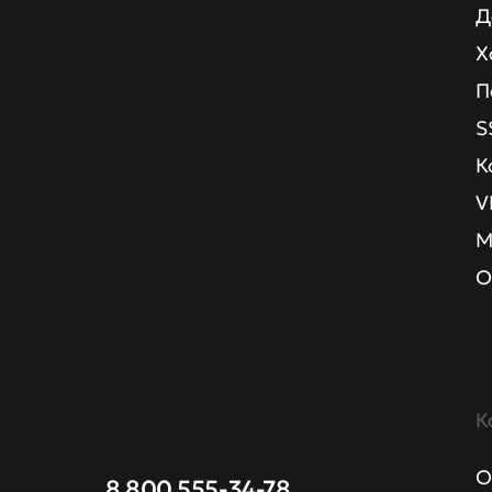
Д
Х
П
S
К
V
М
О
К
О
8 800 555-34-78