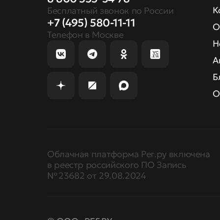
К
Бесплатный звонок по России
+7 (495) 580-11-11
О
Телефон в Москве
Н
А
Б
О
Облачная платформа Рег.ру включена
в реестр российского ПО Запись
№ 23682 от 29.08.2024