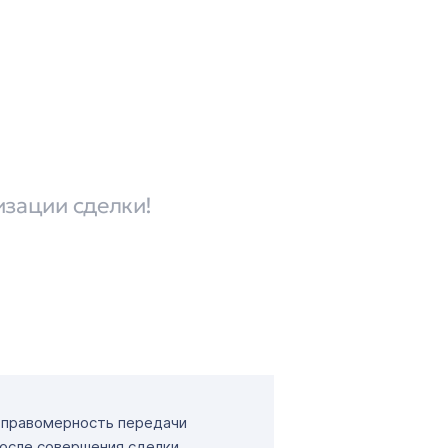
изации сделки!
т правомерность передачи
После совершения сделки