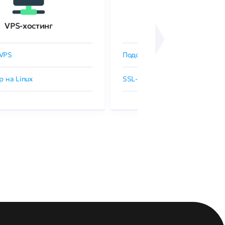
VPS-хостинг
SSL-сертификаты
VPS
Подобрать SSL-сертификат
р на Linux
SSL-сертификаты GlobalSign