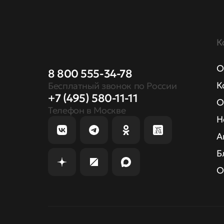
К
О
8 800 555-34-78
К
Бесплатный звонок по России
+7 (495) 580-11-11
О
Телефон в Москве
Н
А
Б
О