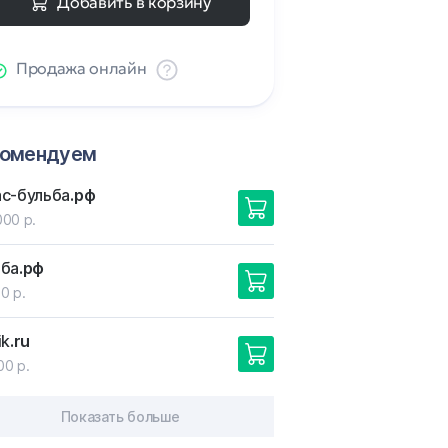
Добавить в корзину
Продажа онлайн
комендуем
ас-бульба
.рф
000 р.
ьба
.рф
0 р.
ik
.ru
00 р.
Показать больше