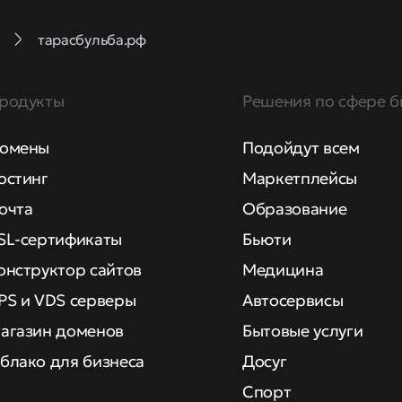
тарасбульба.рф
родукты
Решения по сфере б
омены
Подойдут всем
остинг
Маркетплейсы
очта
Образование
SL-сертификаты
Бьюти
онструктор сайтов
Медицина
PS и VDS серверы
Автосервисы
агазин доменов
Бытовые услуги
блако для бизнеса
Досуг
Спорт