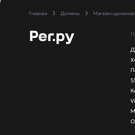
Главная
Домены
Магазин доменов
П
Д
Х
П
S
К
V
М
О