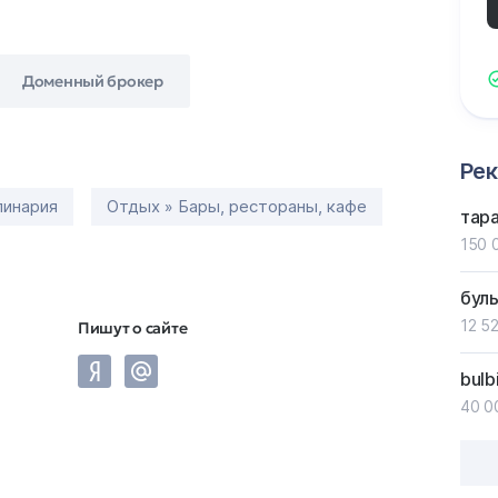
Доменный брокер
Ре
линария
Отдых » Бары, рестораны, кафе
тар
150 
бул
12 52
Пишут о сайте
bulb
40 0