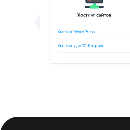
ртификаты
Хостинг сайтов
сертификат
Хостинг WordPress
 GlobalSign
Хостинг для 1C-Битрикс