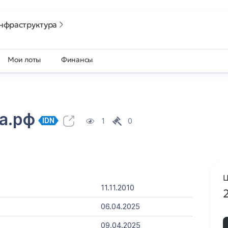
нфраструктура
Мои лоты
Финансы
ба.рф
1
0
IDN
Ц
11.11.2010
06.04.2025
09.04.2025