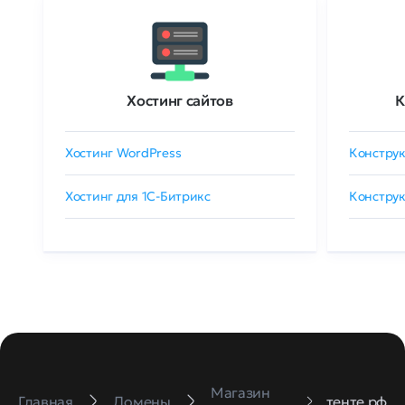
Хостинг сайтов
К
Хостинг WordPress
Конструк
Хостинг для 1C-Битрикс
Конструк
Магазин
Главная
Домены
тенте.рф