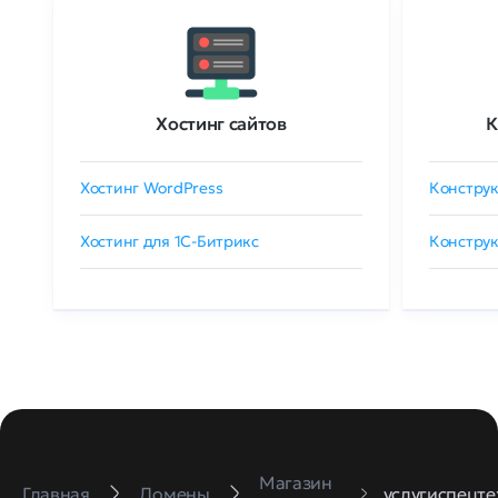
Хостинг сайтов
К
Хостинг WordPress
Конструк
Хостинг для 1C-Битрикс
Конструк
Магазин
Главная
Домены
услугиспецте