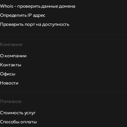
Whois – проверить данные домена
Определить IP адрес
Проверить порт на доступность
Компания
О компании
Контакты
Офисы
Новости
Полезное
Стоимость услуг
Способы оплаты