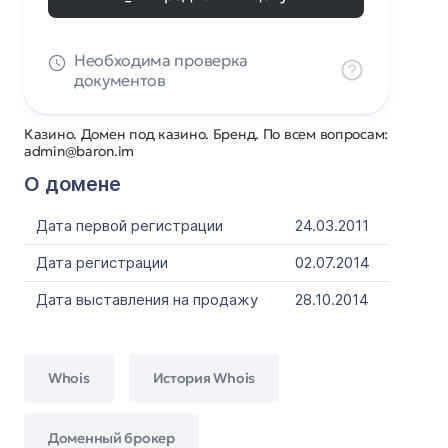
Необходима проверка
документов
Казино. Домен под казино. Бренд. По всем вопросам:
admin@baron.im
О домене
Дата первой регистрации
24.03.2011
Дата регистрации
02.07.2014
Дата выставления на продажу
28.10.2014
Whois
История Whois
Доменный брокер