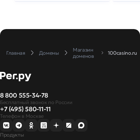
Магазин
Главная
Домены
100casino.ru
доменов
8 800 555-34-78
Бесплатный звонок по России
+7 (495) 580-11-11
Телефон в Москве
Продукты