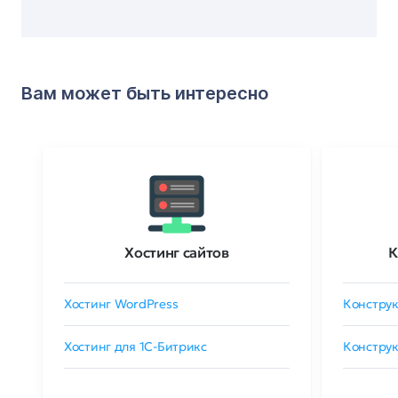
Вам может быть интересно
Хостинг сайтов
К
Хостинг WordPress
Конструк
Хостинг для 1C-Битрикс
Конструк