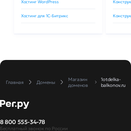
Хостинг WordPress
Конструк
Хостинг для 1C-Битрикс
Конструк
Магазин
1otdelka-
Главная
Домены
доменов
balkonov.ru
8 800 555-34-78
Бесплатный звонок по России