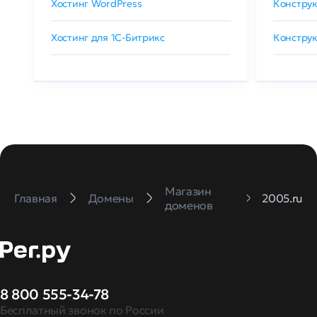
Хостинг WordPress
Конструк
Хостинг для 1C-Битрикс
Конструк
Магазин
Главная
Домены
2005.ru
доменов
8 800 555-34-78
Бесплатный звонок по России