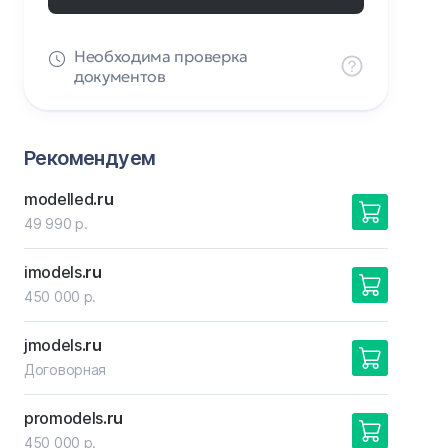
Необходима проверка
документов
Рекомендуем
modelled
.ru
49 990 р.
imodels
.ru
450 000 р.
jmodels
.ru
Договорная
promodels
.ru
450 000 р.