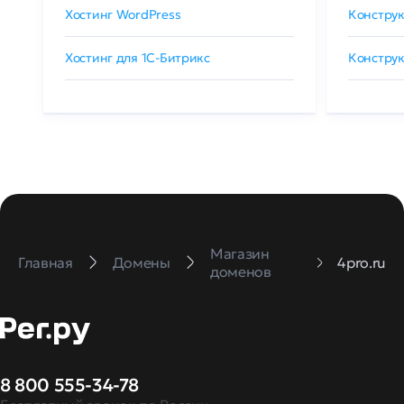
Хостинг WordPress
Конструк
Хостинг для 1C-Битрикс
Конструк
Магазин
Главная
Домены
4pro.ru
доменов
8 800 555-34-78