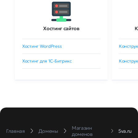
Хостинг сайтов
К
Хостинг WordPress
Конструк
Хостинг для 1C-Битрикс
Конструк
Магазин
Главная
Домены
5va.ru
доменов