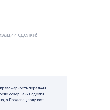
изации сделки!
т правомерность передачи
После совершения сделки
на, а Продавец получает