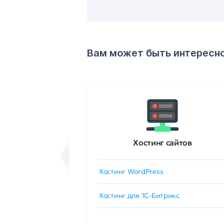
Вам может быть интересн
ртификаты
Хостинг сайтов
сертификат
Хостинг WordPress
 GlobalSign
Хостинг для 1C-Битрикс