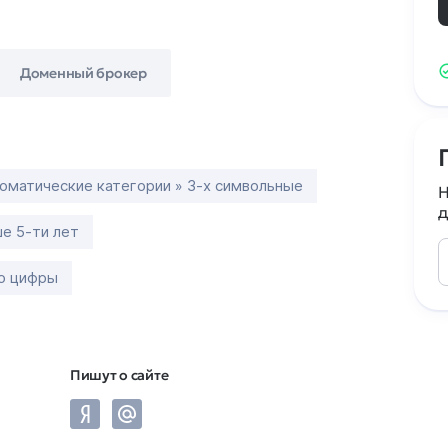
Доменный брокер
оматические категории » 3-х символьные
Н
д
е 5-ти лет
ко цифры
Пишут о сайте