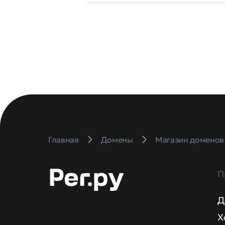
Главная
Домены
Магазин доменов
П
Д
Х