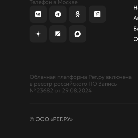
Телефон в Москве
Н
А
Б
О
Облачная платформа Рег.ру включена
в реестр российского ПО Запись
№ 23682 от 29.08.2024
© ООО «РЕГ.РУ»