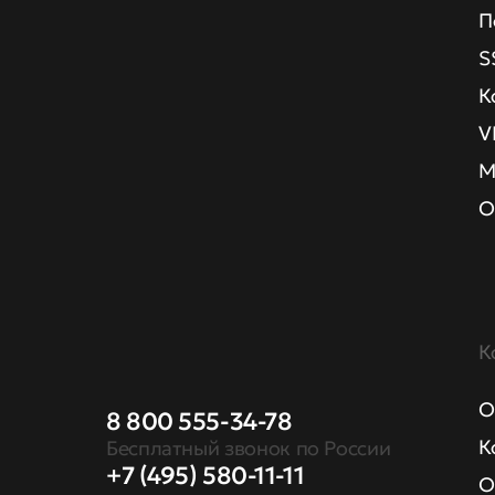
П
S
К
V
М
О
К
О
8 800 555-34-78
К
Бесплатный звонок по России
+7 (495) 580-11-11
О