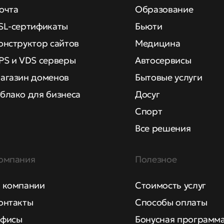
очта
Образование
SL-сертификаты
Бьюти
онструктор сайтов
Медицина
PS и VDS серверы
Автосервисы
агазин доменов
Бытовые услуги
блако для бизнеса
Досуг
Спорт
Все решения
омпания
Полезное
 компании
Стоимость услуг
онтакты
Способы оплаты
фисы
Бонусная программ