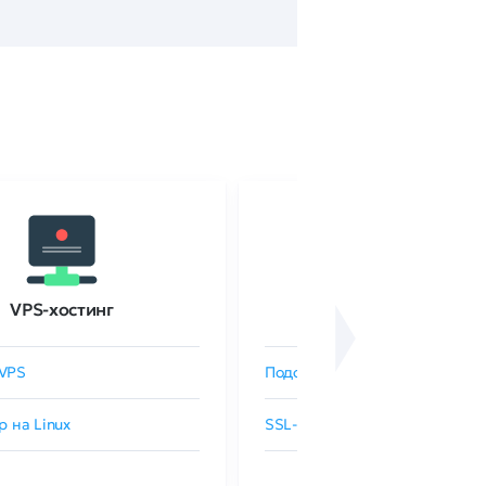
VPS-хостинг
SSL-сертификаты
VPS
Подобрать SSL-сертификат
р на Linux
SSL-сертификаты GlobalSign