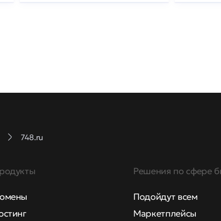
748.ru
родукты
Решения по сфере б
омены
Подойдут всем
остинг
Маркетплейсы