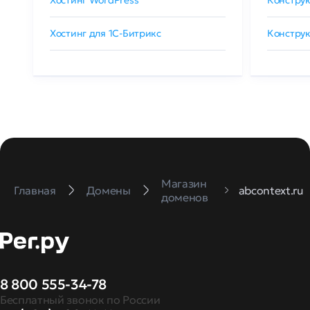
Хостинг WordPress
Конструк
Хостинг для 1C-Битрикс
Конструк
Магазин
Главная
Домены
abcontext.ru
доменов
8 800 555-34-78
Бесплатный звонок по России