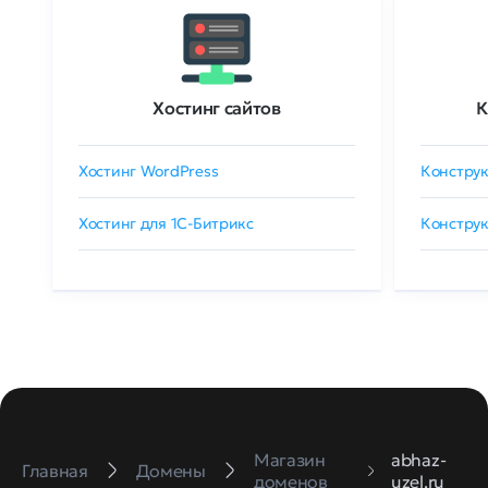
Хостинг сайтов
К
Хостинг WordPress
Конструк
Хостинг для 1C-Битрикс
Конструк
Магазин
abhaz-
Главная
Домены
доменов
uzel.ru