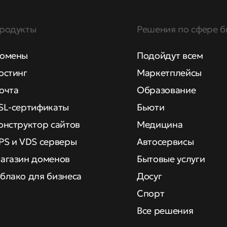
родукты
Решения по сфере б
омены
Подойдут всем
остинг
Маркетплейсы
очта
Образование
SL-сертификаты
Бьюти
онструктор сайтов
Медицина
PS и VDS серверы
Автосервисы
агазин доменов
Бытовые услуги
блако для бизнеса
Досуг
Спорт
Все решения