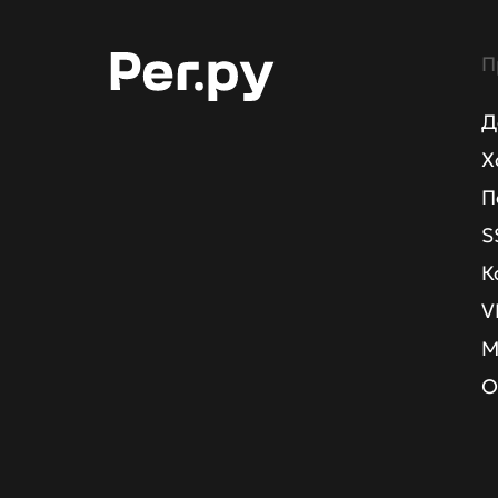
П
Д
Х
П
S
К
V
М
О