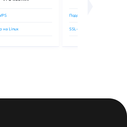
VPS
Подобрать SSL-сертификат
р на Linux
SSL-сертификаты GlobalSign