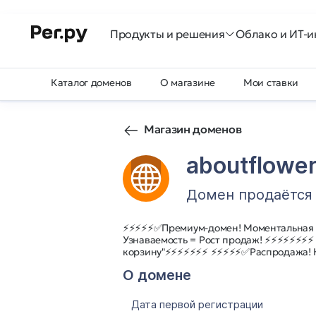
Продукты и решения
Облако и ИТ-и
Каталог доменов
О магазине
Мои ставки
Магазин доменов
aboutflower
Домен продаётся
⚡⚡⚡⚡⚡✅Премиум-домен! Моментальная
Узнаваемость = Рост продаж! ⚡⚡⚡⚡⚡⚡⚡⚡
корзину"⚡⚡⚡⚡⚡⚡⚡ ⚡⚡⚡⚡⚡✅Распродажа! 
О домене
Дата первой регистрации