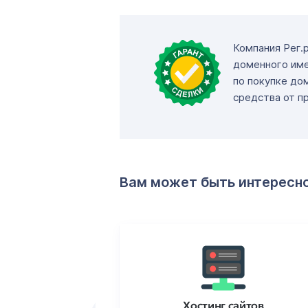
Компания Рег.
доменного име
по покупке до
средства от п
Вам может быть интересн
ртификаты
Хостинг сайтов