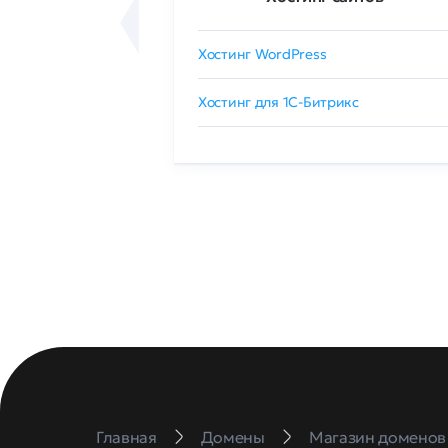
сертификат
Хостинг WordPress
 GlobalSign
Хостинг для 1C-Битрикс
Главная
Домены
Магазин доменов