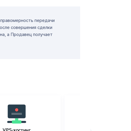
т правомерность передачи
После совершения сделки
на, а Продавец получает
VPS-хостинг
SSL-сертификаты