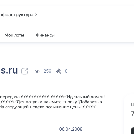
нфраструктура
Мои лоты
Финансы
s.ru
259
0
 передача!⚡⚡⚡⚡⚡⚡⚡⚡⚡⚡⚡ ⚡⚡⚡⚡⚡✅Идеальный домен!
 ⚡⚡⚡⚡⚡✅Для покупки нажмите кнопку "Добавить в
Ц
На следующей неделе повышение цены! ⚡⚡⚡⚡⚡
06.04.2008