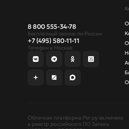
К
О
8 800 555-34-78
К
Бесплатный звонок по России
+7 (495) 580-11-11
О
Телефон в Москве
Н
А
Б
О
Облачная платформа Рег.ру включена
в реестр российского ПО Запись