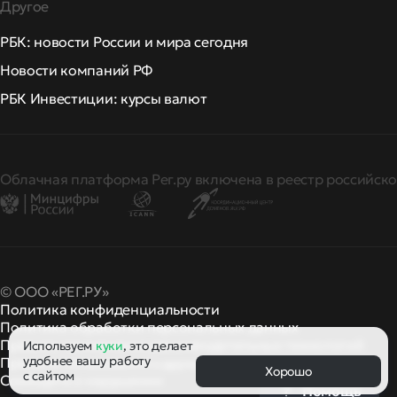
Другое
РБК: новости России и мира сегодня
Новости компаний РФ
РБК Инвестиции: курсы валют
Облачная платформа Рег.ру включена в реестр российско
© ООО «РЕГ.РУ»
Политика конфиденциальности
Политика обработки персональных данных
Правила применения рекомендательных технологий
Используем
куки
, это делает
удобнее вашу работу
Правила пользования
правила и политики
и другие
Хорошо
с сайтом
Сообщить о нарушении
Помощь