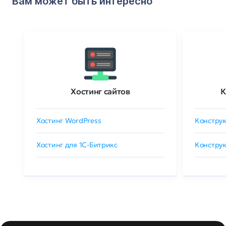
Вам может быть интересно
Хостинг сайтов
К
Хостинг WordPress
Конструк
Хостинг для 1C-Битрикс
Конструк