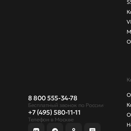
S
К
V
М
О
К
О
8 800 555-34-78
К
Бесплатный звонок по России
+7 (495) 580-11-11
О
Телефон в Москве
Н