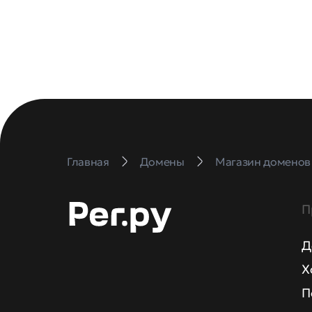
Главная
Домены
Магазин доменов
П
Д
Х
П