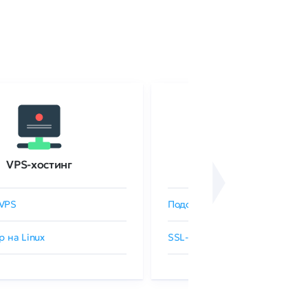
VPS-хостинг
SSL-сертификаты
VPS
Подобрать SSL-сертификат
р на Linux
SSL-сертификаты GlobalSign