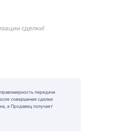
изации сделки!
т правомерность передачи
После совершения сделки
на, а Продавец получает