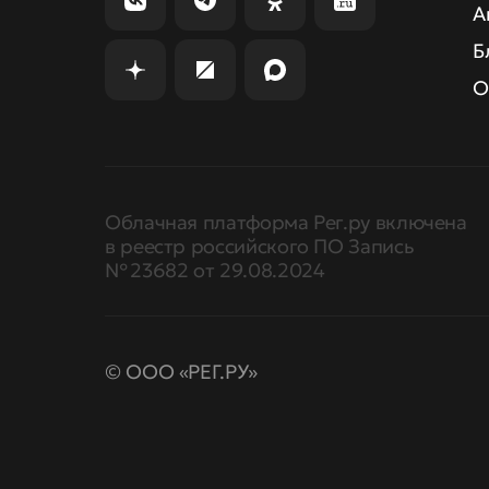
А
Б
О
Облачная платформа Рег.ру включена
в реестр российского ПО Запись
№ 23682 от 29.08.2024
© ООО «РЕГ.РУ»