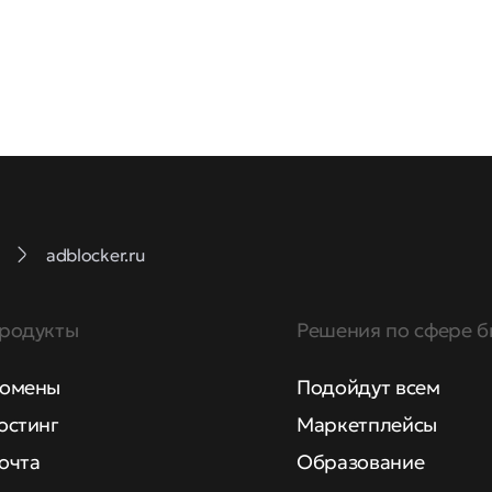
adblocker.ru
родукты
Решения по сфере б
омены
Подойдут всем
остинг
Маркетплейсы
очта
Образование