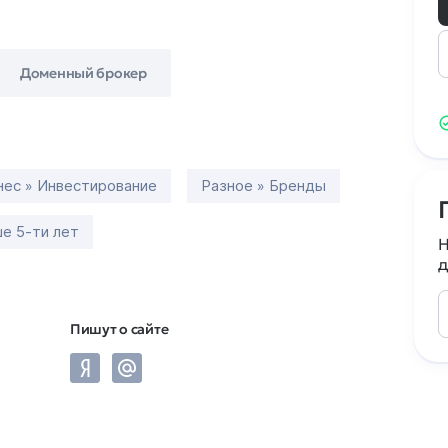
Доменный брокер
нес » Инвестирование
Разное » Бренды
е 5-ти лет
Н
д
Пишут о сайте