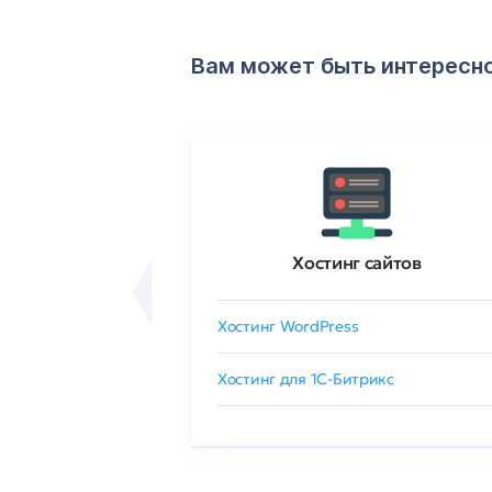
Вам может быть интересн
ртификаты
Хостинг сайтов
сертификат
Хостинг WordPress
 GlobalSign
Хостинг для 1C-Битрикс