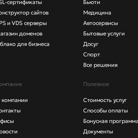
SL-сертификаты
Бьюти
онструктор сайтов
Медицина
PS и VDS серверы
Автосервисы
агазин доменов
Бытовые услуги
блако для бизнеса
Досуг
Спорт
Все решения
омпания
Полезное
 компании
Стоимость услуг
онтакты
Способы оплаты
фисы
Бонусная программ
овости
Документы