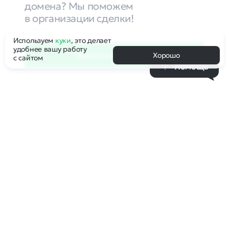
домена? Мы поможем
в организации сделки!
Используем
куки
, это делает
удобнее вашу работу
Обратиться к брокеру
Хорошо
с сайтом
Помощь
Компания Рег.ру выступает Гарантом
корректности сделки и обеспечивает
правомерность передачи доменного
имени Покупателю с соблюдением всех