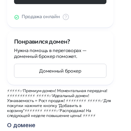
Продажа онлайн
Понравился домен?
Нужна помощь в переговорах —
доменный брокер поможет.
Доменный брокер
⚡⚡⚡⚡⚡✅Премиум-домен! Моментальная передача!
⚡⚡⚡⚡⚡⚡⚡⚡⚡⚡⚡ ⚡⚡⚡⚡⚡✅Идеальный домен!
Узнаваемость = Рост продаж! ⚡⚡⚡⚡⚡⚡⚡⚡ ⚡⚡⚡⚡⚡✅Для
покупки нажмите кнопку "Добавить в
корзину"⚡⚡⚡⚡⚡⚡⚡ ⚡⚡⚡⚡⚡✅Распродажа! На
следующей неделе повышение цены! ⚡⚡⚡⚡⚡
О домене