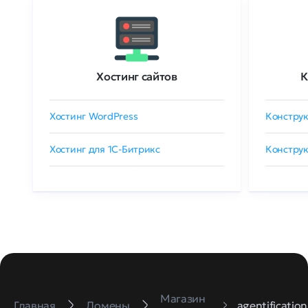
Хостинг сайтов
К
Хостинг WordPress
Конструк
Хостинг для 1C-Битрикс
Конструк
Магазин
Главная
Домены
agentification