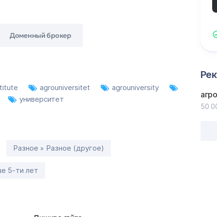
Доменный брокер
Ре
titute
agrouniversitet
agrouniversity
агр
университет
50 0
Разное » Разное (другое)
е 5-ти лет