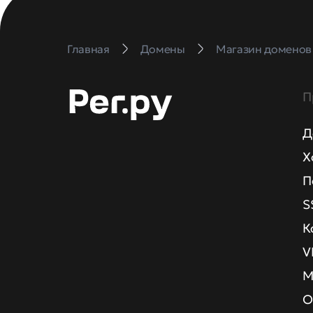
Главная
Домены
Магазин доменов
П
Д
Х
П
S
К
V
М
О