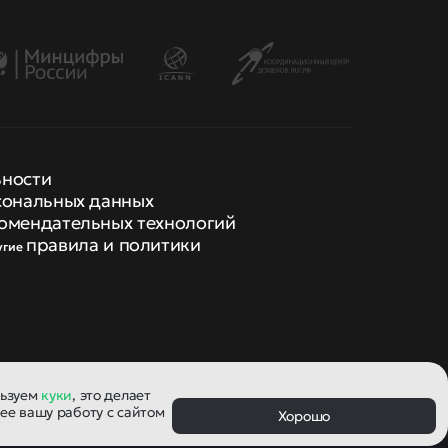
ьности
сональных данных
омендательных технологий
правила и политики
угие
льзуем
куки
, это делает
ее вашу работу с сайтом
Хорошо