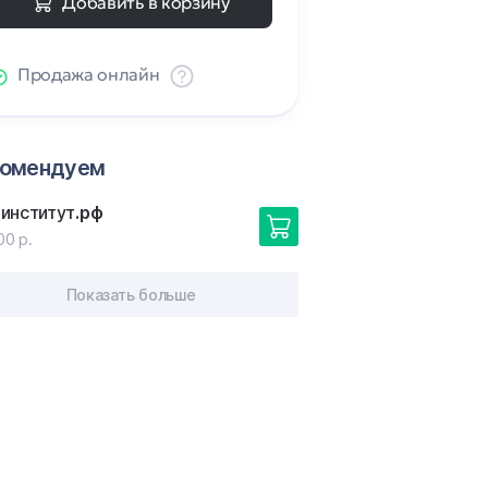
Добавить в корзину
Продажа онлайн
комендуем
оинститут
.рф
00 р.
Показать больше