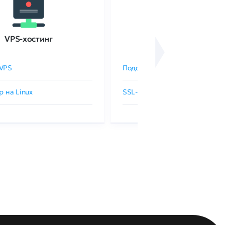
VPS-хостинг
SSL-сертификаты
VPS
Подобрать SSL-сертификат
р на Linux
SSL-сертификаты GlobalSign