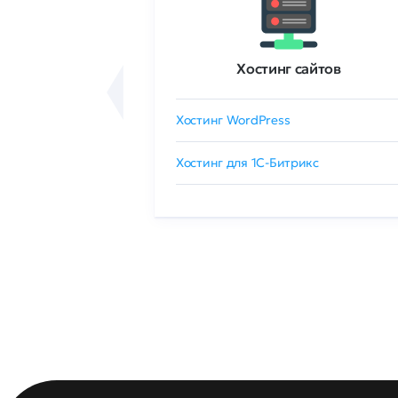
ртификаты
Хостинг сайтов
сертификат
Хостинг WordPress
 GlobalSign
Хостинг для 1C-Битрикс