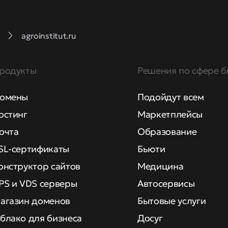
agroinstitut.ru
родукты
Решения по сфере б
омены
Подойдут всем
остинг
Маркетплейсы
очта
Образование
SL-сертификаты
Бьюти
онструктор сайтов
Медицина
PS и VDS серверы
Автосервисы
агазин доменов
Бытовые услуги
блако для бизнеса
Досуг