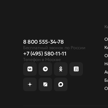
К
О
8 800 555-34-78
К
Бесплатный звонок по России
+7 (495) 580-11-11
О
Телефон в Москве
Н
А
Б
О