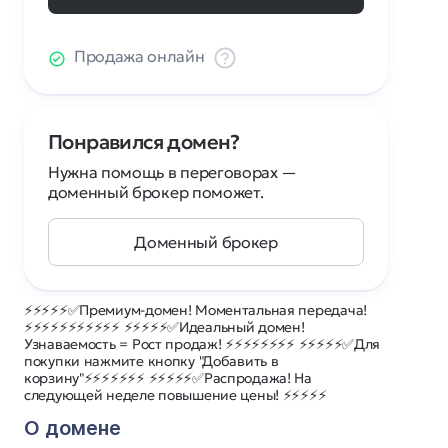
Продажа онлайн
Понравился домен?
Нужна помощь в переговорах —
доменный брокер поможет.
Доменный брокер
⚡⚡⚡⚡⚡✅Премиум-домен! Моментальная передача!
⚡⚡⚡⚡⚡⚡⚡⚡⚡⚡⚡ ⚡⚡⚡⚡⚡✅Идеальный домен!
Узнаваемость = Рост продаж! ⚡⚡⚡⚡⚡⚡⚡⚡ ⚡⚡⚡⚡⚡✅Для
покупки нажмите кнопку "Добавить в
корзину"⚡⚡⚡⚡⚡⚡⚡ ⚡⚡⚡⚡⚡✅Распродажа! На
следующей неделе повышение цены! ⚡⚡⚡⚡⚡
О домене