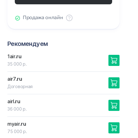
Продажа онлайн
Рекомендуем
1air
.ru
35 000 р.
air7
.ru
Договорная
airl
.ru
36 000 р.
myair
.ru
75 000 р.