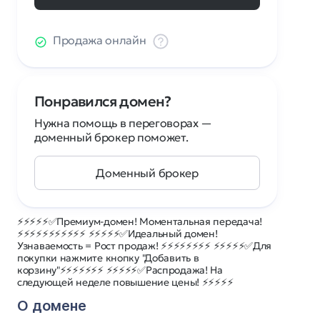
Продажа онлайн
Понравился домен?
Нужна помощь в переговорах —
доменный брокер поможет.
Доменный брокер
⚡⚡⚡⚡⚡✅Премиум-домен! Моментальная передача!
⚡⚡⚡⚡⚡⚡⚡⚡⚡⚡⚡ ⚡⚡⚡⚡⚡✅Идеальный домен!
Узнаваемость = Рост продаж! ⚡⚡⚡⚡⚡⚡⚡⚡ ⚡⚡⚡⚡⚡✅Для
покупки нажмите кнопку "Добавить в
корзину"⚡⚡⚡⚡⚡⚡⚡ ⚡⚡⚡⚡⚡✅Распродажа! На
следующей неделе повышение цены! ⚡⚡⚡⚡⚡
О домене