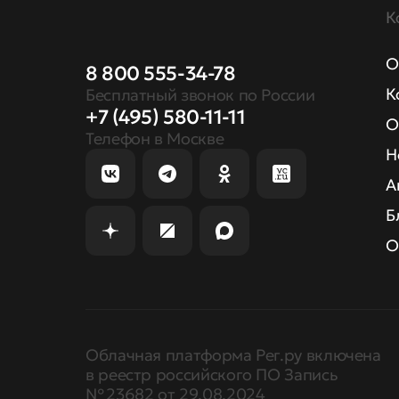
К
О
8 800 555-34-78
К
Бесплатный звонок по России
+7 (495) 580-11-11
О
Телефон в Москве
Н
А
Б
О
Облачная платформа Рег.ру включена
в реестр российского ПО Запись
№ 23682 от 29.08.2024