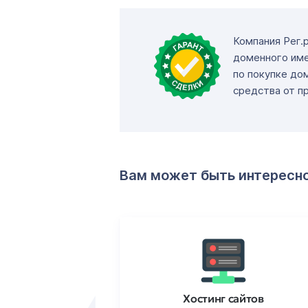
Компания Рег.
доменного име
по покупке до
средства от п
Вам может быть интересн
ртификаты
Хостинг сайтов