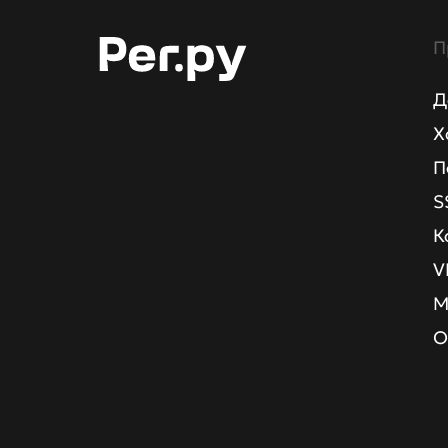
П
Д
Х
П
S
К
V
М
О