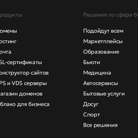
родукты
Решения по сфере б
омены
Подойдут всем
остинг
Маркетплейсы
очта
Образование
SL-сертификаты
Бьюти
онструктор сайтов
Медицина
PS и VDS серверы
Автосервисы
агазин доменов
Бытовые услуги
блако для бизнеса
Досуг
Спорт
Все решения