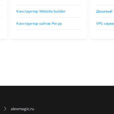
Конструктор Website builder
Дешевый 
Конструктор сайтов Рег.ру
VPS серве
alexmagic.ru