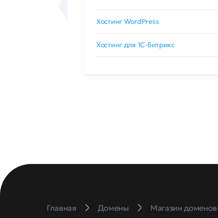
сертификат
Хостинг WordPress
 GlobalSign
Хостинг для 1C-Битрикс
Главная
Домены
Магазин доменов