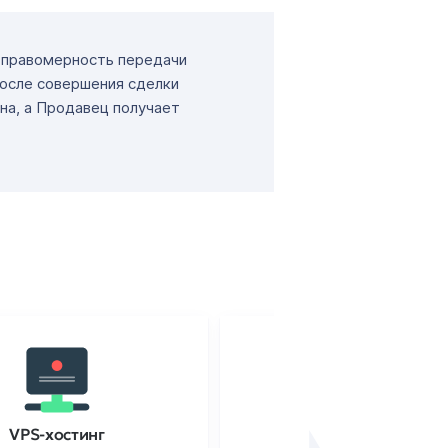
т правомерность передачи
После совершения сделки
на, а Продавец получает
VPS-хостинг
SSL-сертификаты