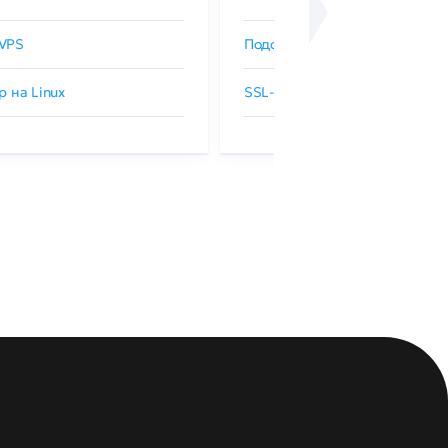
VPS
Подобрать SSL-сертификат
р на Linux
SSL-сертификаты GlobalSign