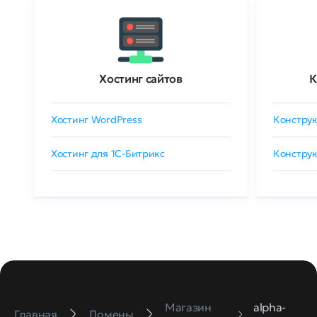
Хостинг сайтов
К
Хостинг WordPress
Конструк
Хостинг для 1C-Битрикс
Конструк
Магазин
alpha-
Главная
Домены