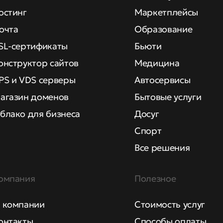
остинг
Маркетплейсы
очта
Образование
SL-сертификаты
Бьюти
онструктор сайтов
Медицина
PS и VDS серверы
Автосервисы
агазин доменов
Бытовые услуги
блако для бизнеса
Досуг
Спорт
Все решения
омпания
Полезное
 компании
Стоимость услуг
онтакты
Способы оплаты