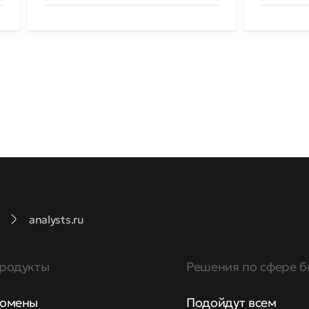
analysts.ru
родукты
Решения по сфере б
омены
Подойдут всем