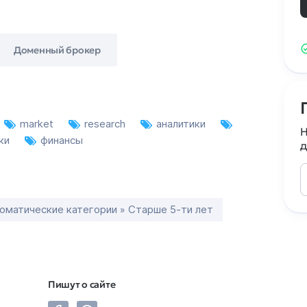
Доменный брокер
market
research
аналитики
Н
ки
финансы
д
оматические категории » Старше 5-ти лет
Пишут о сайте