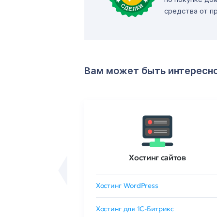
средства от п
Вам может быть интересн
ртификаты
Хостинг сайтов
сертификат
Хостинг WordPress
 GlobalSign
Хостинг для 1C-Битрикс