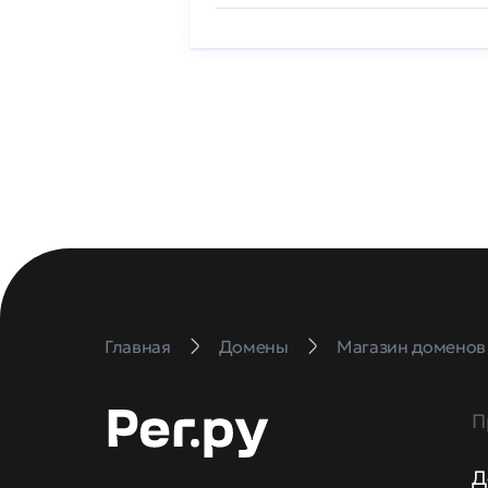
Главная
Домены
Магазин доменов
П
Д