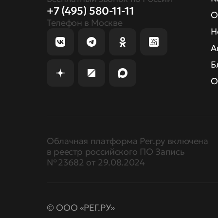
+7 (495) 580-11-11
О
Телефон в Москве
Н
А
Б
О
Облачная платформа Рег.ру включена
в реестр российского ПО Запись
№ 23682 от 29.08.2024
© ООО «РЕГ.РУ»