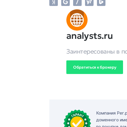
analysts.ru
Заинтересованы в п
Обратиться к брокеру
Компания Рег.
доменного име
по покупке до