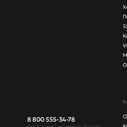
Х
П
S
К
V
М
О
К
О
8 800 555-34-78
К
Бесплатный звонок по России