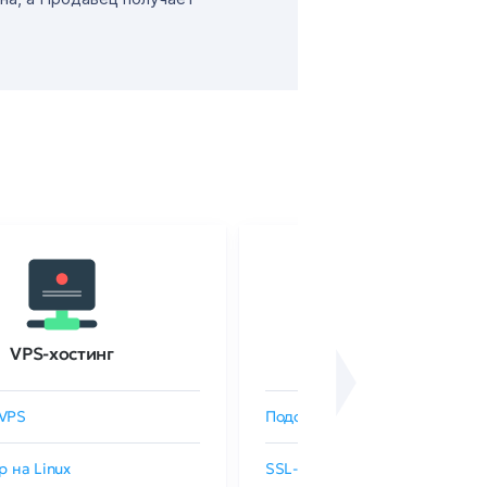
VPS-хостинг
SSL-сертификаты
VPS
Подобрать SSL-сертификат
р на Linux
SSL-сертификаты GlobalSign