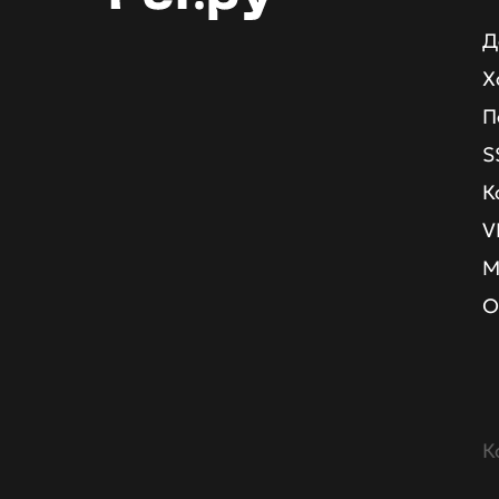
Д
Х
П
S
К
V
М
О
К