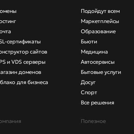
омены
Подойдут всем
остинг
Маркетплейсы
очта
Образование
SL-сертификаты
Бьюти
онструктор сайтов
Медицина
PS и VDS серверы
Автосервисы
агазин доменов
Бытовые услуги
блако для бизнеса
Досуг
Спорт
Все решения
омпания
Полезное