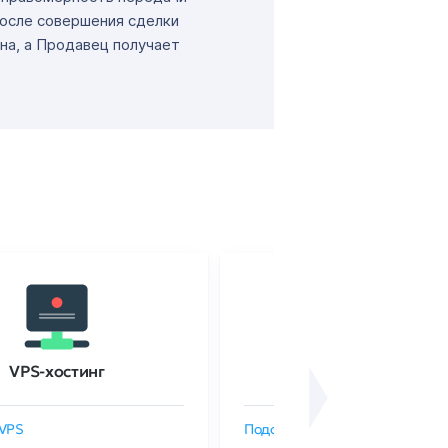
После совершения сделки
на, а Продавец получает
VPS-хостинг
SSL-сертификаты
VPS
Подобрать SSL-сертификат