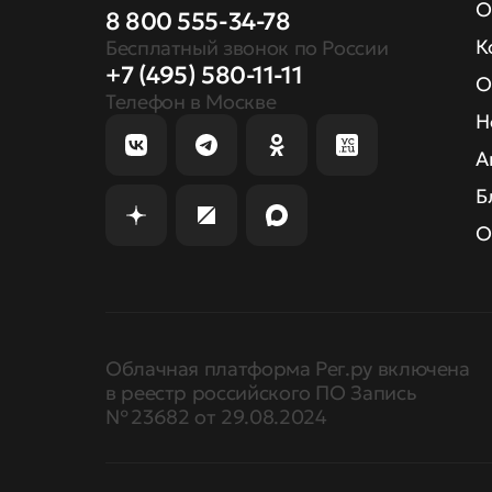
О
8 800 555-34-78
К
Бесплатный звонок по России
+7 (495) 580-11-11
О
Телефон в Москве
Н
А
Б
О
Облачная платформа Рег.ру включена
в реестр российского ПО Запись
№ 23682 от 29.08.2024