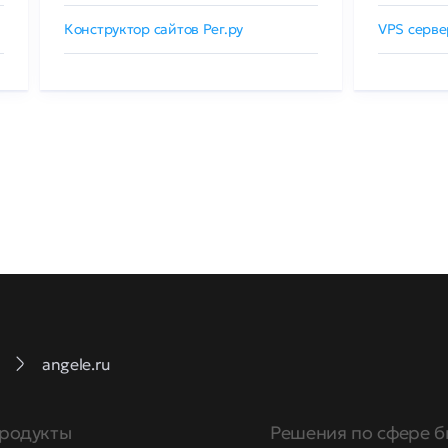
Конструктор сайтов Рег.ру
VPS серве
angele.ru
родукты
Решения по сфере б