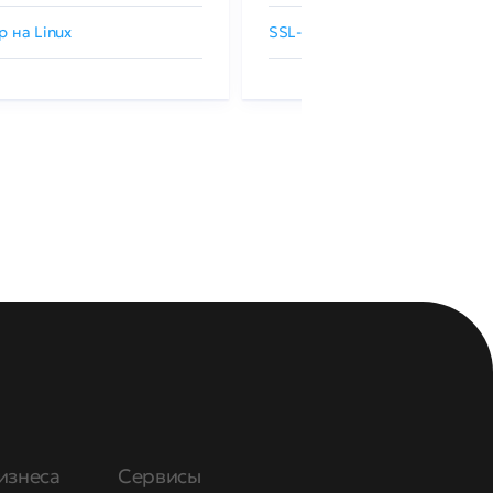
р на Linux
SSL-сертификаты GlobalSign
изнеса
Сервисы