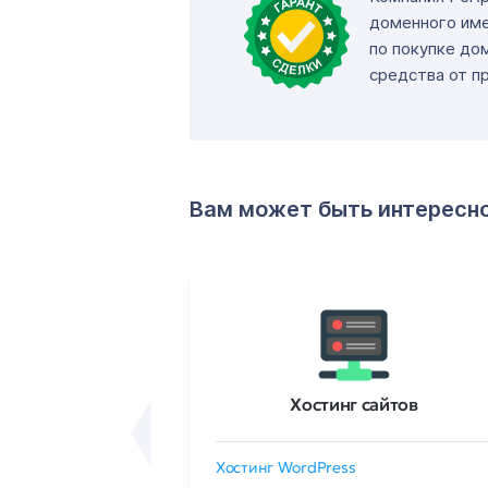
доменного име
по покупке до
средства от п
Вам может быть интересн
ртификаты
Хостинг сайтов
сертификат
Хостинг WordPress