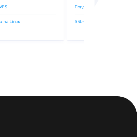
VPS
Подобрать SSL-сертификат
р на Linux
SSL-сертификаты GlobalSign