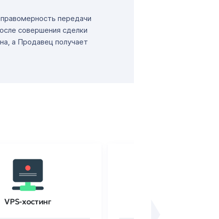
т правомерность передачи
После совершения сделки
на, а Продавец получает
VPS-хостинг
SSL-сертификаты