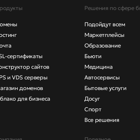
родукты
Решения по сфере б
омены
Подойдут всем
остинг
Маркетплейсы
очта
Образование
SL-сертификаты
Бьюти
онструктор сайтов
Медицина
PS и VDS серверы
Автосервисы
агазин доменов
Бытовые услуги
блако для бизнеса
Досуг
Спорт
Все решения
омпания
Полезное