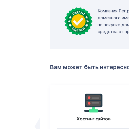
Компания Рег.
доменного име
по покупке до
средства от п
Вам может быть интересн
ртификаты
Хостинг сайтов