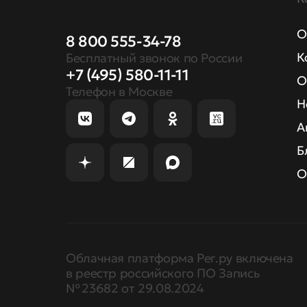
О
8 800 555-34-78
К
Бесплатный звонок по России
+7 (495) 580-11-11
О
Телефон в Москве
Н
А
Б
О
Облачная платформа Рег.ру включена
в реестр российского ПО Запись
№ 23682 от 29.08.2024