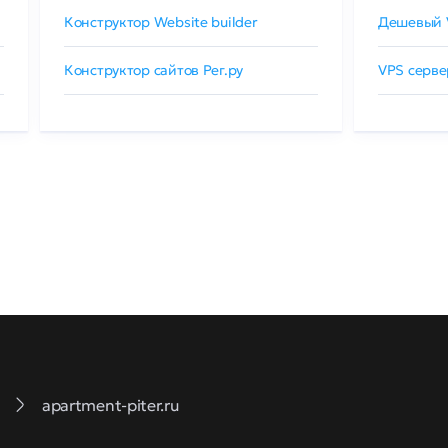
Конструктор Website builder
Дешевый 
Конструктор сайтов Рег.ру
VPS серве
apartment-piter.ru