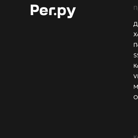
П
Д
Х
П
S
К
V
М
О
К