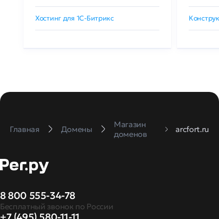
Хостинг для 1C-Битрикс
Конструк
Магазин
Главная
Домены
arcfort.ru
доменов
8 800 555-34-78
Бесплатный звонок по России
+7 (495) 580-11-11