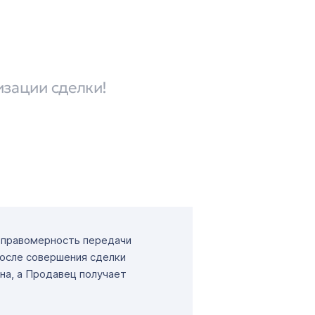
изации сделки!
т правомерность передачи
После совершения сделки
на, а Продавец получает