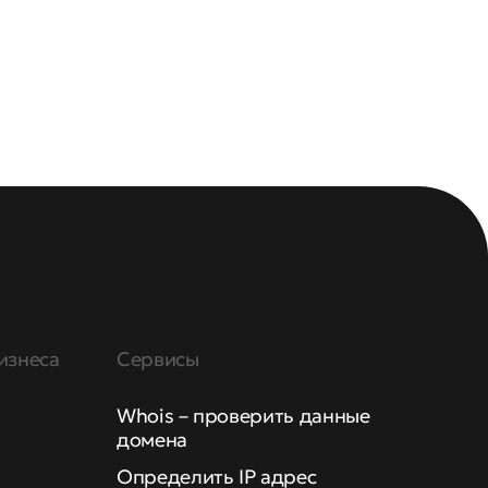
изнеса
Сервисы
Whois – проверить данные
домена
Определить IP адрес