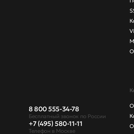
П
S
К
V
М
О
К
О
8 800 555-34-78
К
Бесплатный звонок по России
+7 (495) 580-11-11
О
Телефон в Москве