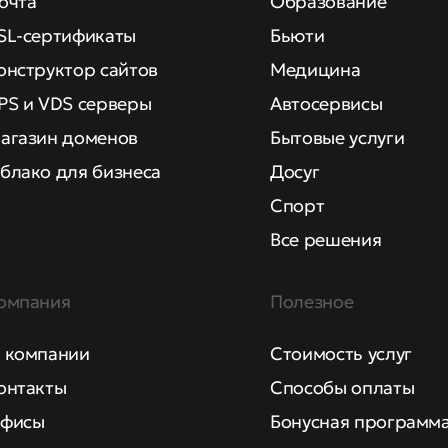
очта
Образование
SL-сертификаты
Бьюти
онструктор сайтов
Медицина
PS и VDS серверы
Автосервисы
агазин доменов
Бытовые услуги
блако для бизнеса
Досуг
Спорт
Все решения
омпания
Полезное
 компании
Стоимость услуг
онтакты
Способы оплаты
фисы
Бонусная программ