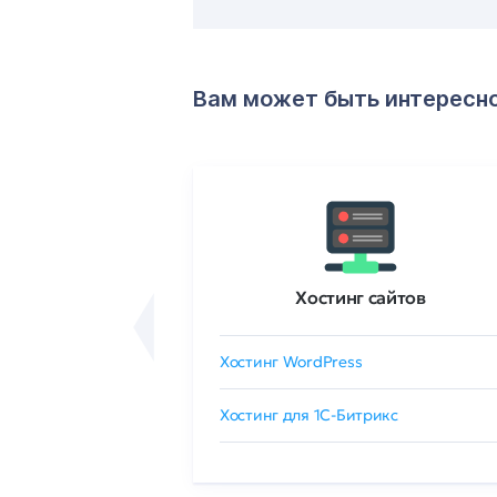
Вам может быть интересн
ртификаты
Хостинг сайтов
сертификат
Хостинг WordPress
 GlobalSign
Хостинг для 1C-Битрикс