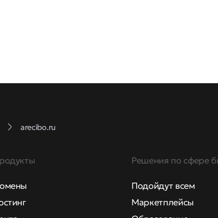
arecibo.ru
родукты
Решения по сфере б
омены
Подойдут всем
остинг
Маркетплейсы