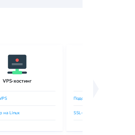
VPS-хостинг
SSL-сертификаты
VPS
Подобрать SSL-сертификат
р на Linux
SSL-сертификаты GlobalSign