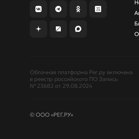
Н
А
Б
О
Облачная платформа Рег.ру включена
в реестр российского ПО Запись
№ 23682 от 29.08.2024
© ООО «РЕГ.РУ»