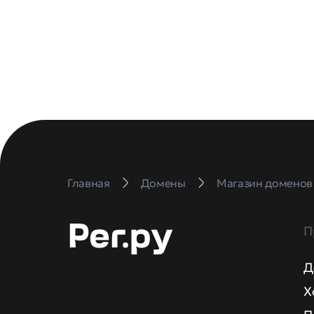
Главная
Домены
Магазин доменов
П
Д
Х