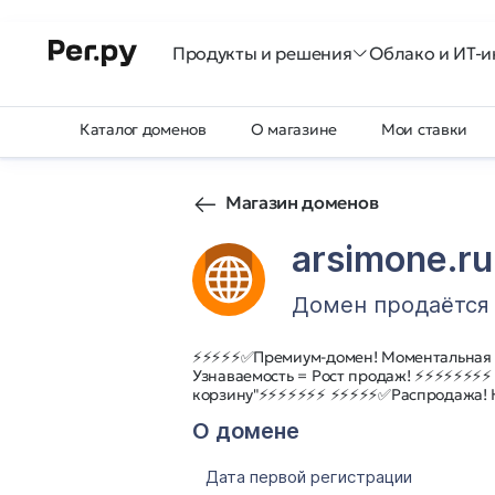
Продукты и решения
Облако и ИТ-и
Каталог доменов
О магазине
Мои ставки
Магазин доменов
arsimone.ru
Домен продаётся
⚡⚡⚡⚡⚡✅Премиум-домен! Моментальная
Узнаваемость = Рост продаж! ⚡⚡⚡⚡⚡⚡⚡⚡
корзину"⚡⚡⚡⚡⚡⚡⚡ ⚡⚡⚡⚡⚡✅Распродажа! 
О домене
Дата первой регистрации