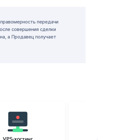
т правомерность передачи
После совершения сделки
на, а Продавец получает
VPS-хостинг
SSL-сертификаты