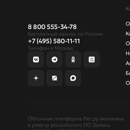
К
О
8 800 555-34-78
К
Бесплатный звонок по России
+7 (495) 580-11-11
О
Телефон в Москве
Н
А
Б
О
Облачная платформа Рег.ру включена
в реестр российского ПО Запись