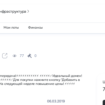
нфраструктура
Мои лоты
Финансы
77
0
 передача!⚡⚡⚡⚡⚡⚡⚡⚡⚡⚡⚡ ⚡⚡⚡⚡⚡✅Идеальный домен!
 ⚡⚡⚡⚡⚡✅Для покупки нажмите кнопку "Добавить в
Ц
На следующей неделе повышение цены! ⚡⚡⚡⚡⚡
06.03.2019