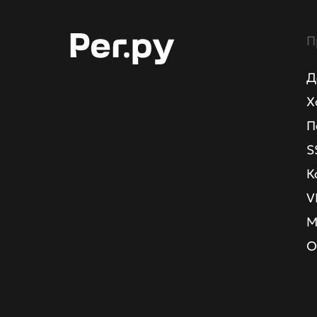
П
Д
Х
П
S
К
V
М
О