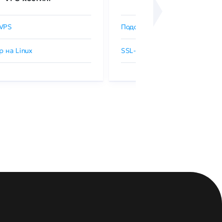
VPS
Подобрать SSL-сертификат
р на Linux
SSL-сертификаты GlobalSign