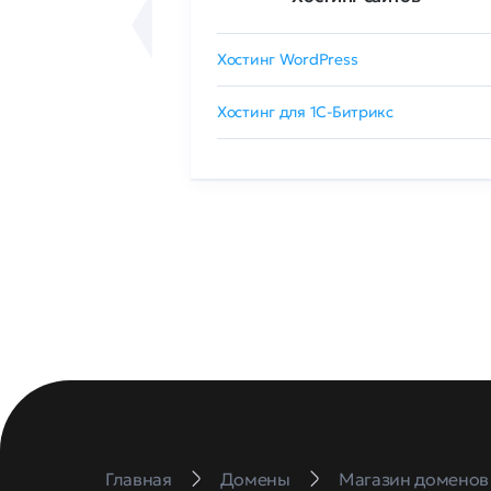
сертификат
Хостинг WordPress
 GlobalSign
Хостинг для 1C-Битрикс
Главная
Домены
Магазин доменов