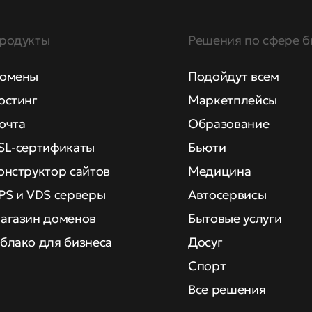
родукты
Решения по сфере б
омены
Подойдут всем
остинг
Маркетплейсы
очта
Образование
SL-сертификаты
Бьюти
онструктор сайтов
Медицина
PS и VDS серверы
Автосервисы
агазин доменов
Бытовые услуги
блако для бизнеса
Досуг
Спорт
Все решения