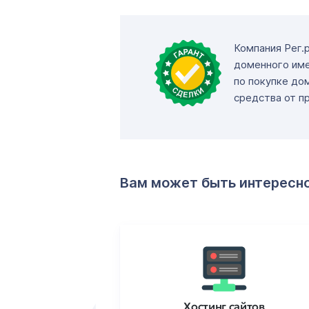
Компания Рег.
доменного име
по покупке до
средства от п
Вам может быть интересн
ртификаты
Хостинг сайтов