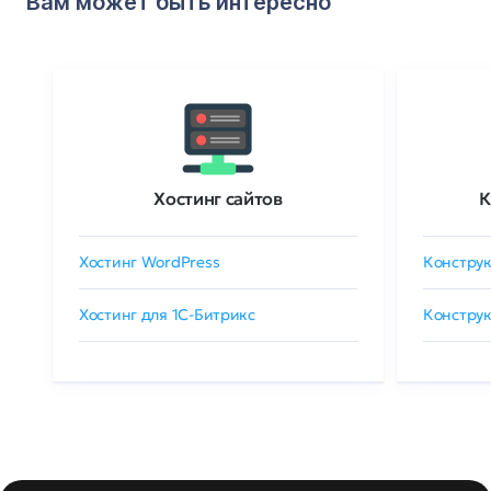
Вам может быть интересно
Хостинг сайтов
К
Хостинг WordPress
Конструк
Хостинг для 1C-Битрикс
Конструк