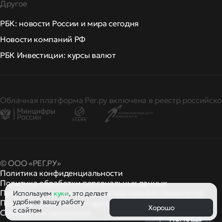
Другое
РБК: новости России и мира сегодня
Новости компаний РФ
РБК Инвестиции: курсы валют
Облачная платформа Рег.ру включена в реестр российско
© ООО «РЕГ.РУ»
Политика конфиденциальности
Политика обработки персональных данных
Правила применения рекомендательных технологий
Используем
куки
, это делает
удобнее вашу работу
Правила пользования
правила и политики
и другие
Хорошо
с сайтом
Сообщить о нарушении
Помощь